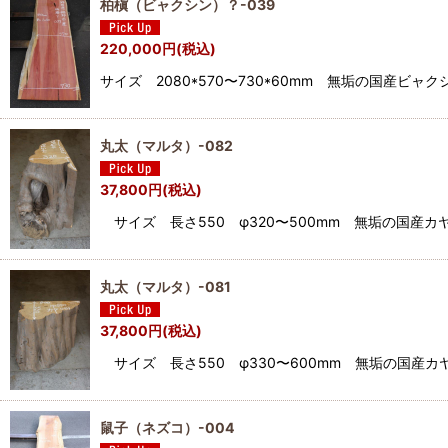
柏槇（ビャクシン）？-039
220,000
円
(税込)
サイズ 2080*570〜730*60mm 無垢の国産
丸太（マルタ）-082
37,800
円
(税込)
サイズ 長さ550 φ320〜500mm 無垢の国産カ
丸太（マルタ）-081
37,800
円
(税込)
サイズ 長さ550 φ330〜600mm 無垢の国産
鼠子（ネズコ）-004