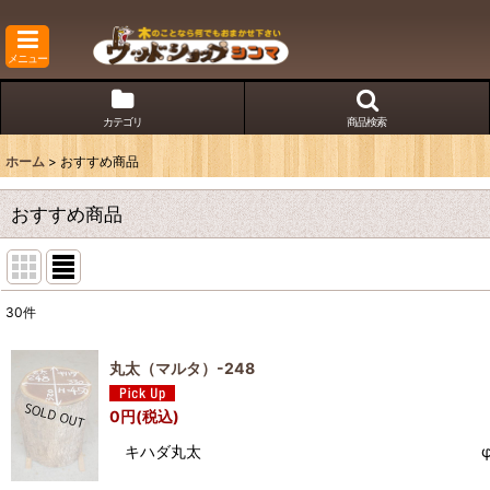
メニュー
カテゴリ
商品検索
ホーム
>
おすすめ商品
おすすめ商品
30
件
表示数
:
丸太（マルタ）-248
並び順
:
0
円
(税込)
キハダ丸太 φ320