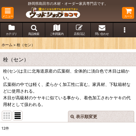
静岡県島田市の木材・オーダー家具専門店です。
メニュー
カート
カテゴリ
商品検索
ご利用案内
店長日記
問い合わせ
ホーム
>
栓（セン）
栓（セン）
栓(セン)は主に北海道原産の広葉樹、全体的に淡白色で木目は細か
い。
広葉樹の中では軽く、柔らかく加工性に富む。家具材、下駄箱材な
どに使用される。
木目が高級材のケヤキに似ている事から、着色加工されケヤキの代
用材として扱われる。
表示順変更
閉じる
12
件
表示数
: