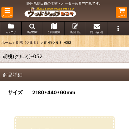
静岡県島田市の木材・オーダー家具専門店です。
メニュー
カート
カテゴリ
商品検索
ご利用案内
店長日記
問い合わせ
ホーム
>
胡桃（クルミ）
>
胡桃(クルミ)-052
胡桃(クルミ)-052
商品詳細
サイズ 2180*440*60mm