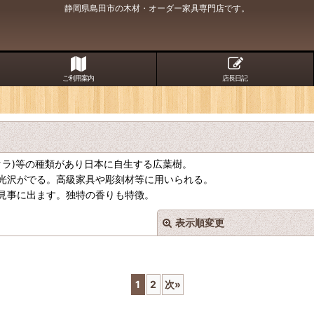
静岡県島田市の木材・オーダー家具専門店です。
ご利用案内
店長日記
ザクラ)等の種類があり日本に自生する広葉樹。
光沢がでる。高級家具や彫刻材等に用いられる。
見事に出ます。独特の香りも特徴。
表示順変更
1
2
次
»