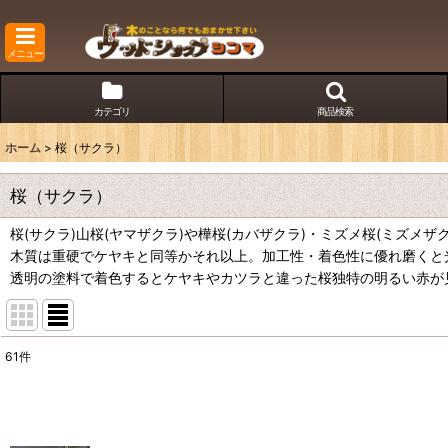
メニュー
カテゴリ
商品検索
ホーム
>
桜（サクラ）
桜（サクラ）
桜(サクラ)山桜(ヤマザクラ)や樺桜(カバザクラ)・ミズメ桜(ミズメ
木質は重硬でケヤキと同等かそれ以上。加工性・着色性に優れ磨くと
透明の塗料で着色するとケヤキやカツラと違った桜独特の明るい赤が
61
件
表示数
:
並び順
: