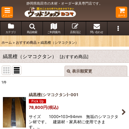
静岡県島田市の木材・オーダー家具専門店です。
メニュー
カート
カテゴリ
商品検索
ご利用案内
店長日記
問い合わせ
ホーム
>
おすすめ商品
>
縞黒檀（シマコクタン）
縞黒檀（シマコクタン）
[
おすすめ商品
]
表示順変更
閉じる
1
件
表示数
:
縞黒檀(シマコクタン)-001
並び順
:
78,800
円
(税込)
サイズ 1000*103*94mm 無垢のシマコクタ
絞り込む
ン材です。 建築材・家具材に使用できま
す。.。