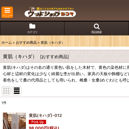
メニュー
カテゴリ
商品検索
ホーム
>
おすすめ商品
>
黄肌（キハダ）
黄肌（キハダ）
[
おすすめ商品
]
黄肌(キハダ)はその名の通り黄色い肌をした木材で、黄色の染色材に
心材と辺材の変化は少なく綺麗な杢が出易い。家具の天板や飾棚など
着色をして桑の代用品としても用いられ、雌桑・女桑(めぐわ)とも呼
1
件
表示数
:
黄肌(キハダ)-012
並び順
:
98,000
円
(税込)