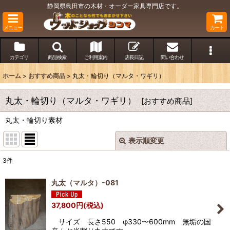
静岡県島田市の木材・オーダー家具専門店です。
メニュー
カート
カテゴリ
商品検索
ご利用案内
店長日記
問い合わせ
ホーム
>
おすすめ商品
>
丸太・輪切り（マルタ・ワギリ）
丸太・輪切り（マルタ・ワギリ）
[
おすすめ商品
]
丸太・輪切り素材
表示順変更
閉じる
3
件
表示数
:
丸太（マルタ）-081
並び順
:
37,800
円
(税込)
サイズ 長さ550 φ330〜600mm 無垢の国
絞り込む