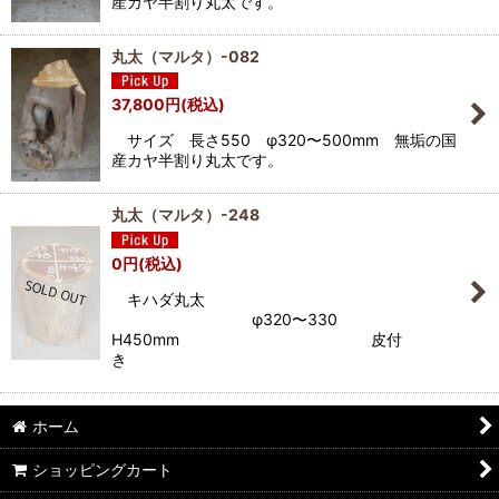
産カヤ半割り丸太です。
丸太（マルタ）-082
37,800
円
(税込)
サイズ 長さ550 φ320〜500mm 無垢の国
産カヤ半割り丸太です。
丸太（マルタ）-248
0
円
(税込)
キハダ丸太
φ320〜330
H450mm 皮付
き
ホーム
ショッピングカート