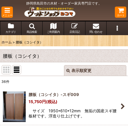
静岡県島田市の木材・オーダー家具専門店です。
メニュー
カート
カテゴリ
商品検索
ご利用案内
店長日記
問い合わせ
ホーム
>
腰板（コシイタ）
腰板（コシイタ）
表示順変更
閉じる
36
件
表示数
:
腰板（コシイタ）-スギ009
15,750
円
(税込)
並び順
:
サイズ 1950*610*12mm 無垢の国産スギ腰
板材です。浮造り仕上げです。
絞り込む