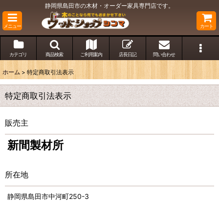
静岡県島田市の木材・オーダー家具専門店です。
メニュー
カート
カテゴリ
商品検索
ご利用案内
店長日記
問い合わせ
ホーム
>
特定商取引法表示
特定商取引法表示
販売主
新間製材所
所在地
静岡県島田市中河町250-3