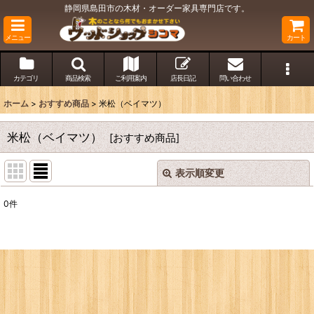
静岡県島田市の木材・オーダー家具専門店です。
メニュー
カート
カテゴリ
商品検索
ご利用案内
店長日記
問い合わせ
ホーム
>
おすすめ商品
>
米松（ベイマツ）
米松（ベイマツ）
[
おすすめ商品
]
表示順変更
閉じる
0
件
表示数
:
並び順
:
絞り込む