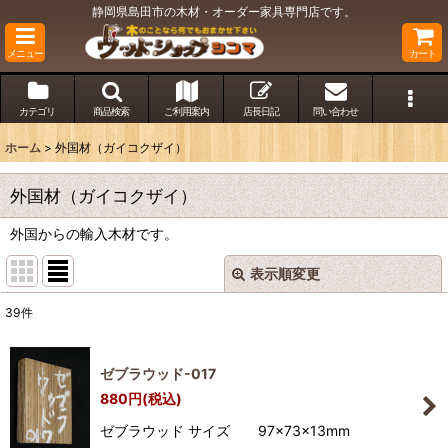
静岡県島田市の木材・オーダー家具専門店です。
メニュー
カート
カテゴリ
商品検索
ご利用案内
店長日記
問い合わせ
ホーム
>
外国材（ガイコクザイ）
外国材（ガイコクザイ）
外国からの輸入木材です。
表示順変更
閉じる
39
件
表示数
:
ゼブラウッド-017
並び順
:
880
円
(税込)
ゼブラウッド サイズ 97×73×13mm
絞り込む