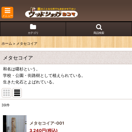
メニュー
カテゴリ
商品検索
ホーム
>
メタセコイア
メタセコイア
和名は曙杉という。
学校・公園・街路樹として植えられている。
生きた化石とよばれている。
39
件
表示数
:
メタセコイア-001
並び順
:
3,240
円
(税込)