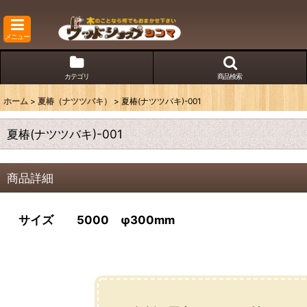
メニュー
カテゴリ
商品検索
ホーム
>
夏椿（ナツツバキ）
>
夏椿(ナツツバキ)-001
夏椿(ナツツバキ)-001
商品詳細
サイズ 5000 φ300mm