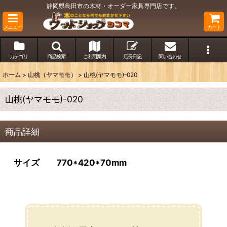
静岡県島田市の木材・オーダー家具専門店です。
メニュー
カート
カテゴリ
商品検索
ご利用案内
店長日記
問い合わせ
ホーム
>
山桃（ヤマモモ）
>
山桃(ヤマモモ)-020
山桃(ヤマモモ)-020
商品詳細
サイズ 770*420*70mm