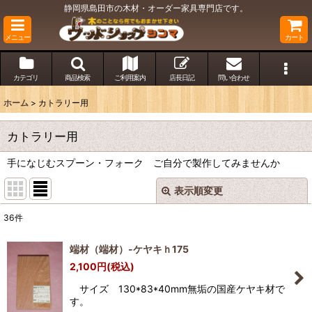
静岡県島田市の木材・オーダー家具専門店です。
メニュー
カート
カテゴリ
商品検索
ご利用案内
店長日記
問い合わせ
ホーム
>
カトラリー用
カトラリー用
手になじむスプーン・フォーク ご自分で製作してみませんか
表示順変更
閉じる
36
件
表示数
:
端材（端材）-ケヤキｈ175
2,100
円
(税込)
並び順
:
サイズ 130*83*40mm無垢の国産ケヤキ材で
す。
絞り込む