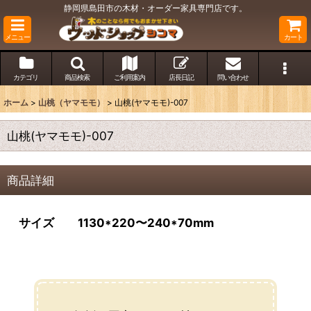
静岡県島田市の木材・オーダー家具専門店です。
メニュー
カート
カテゴリ
商品検索
ご利用案内
店長日記
問い合わせ
ホーム
>
山桃（ヤマモモ）
>
山桃(ヤマモモ)-007
山桃(ヤマモモ)-007
商品詳細
サイズ 1130*220〜240*70mm