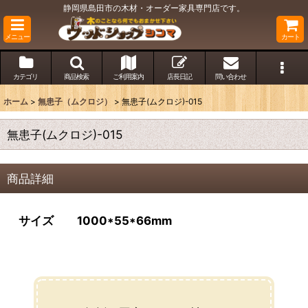
静岡県島田市の木材・オーダー家具専門店です。
メニュー
カート
カテゴリ
商品検索
ご利用案内
店長日記
問い合わせ
ホーム
>
無患子（ムクロジ）
>
無患子(ムクロジ)-015
無患子(ムクロジ)-015
商品詳細
サイズ 1000*55*66mm