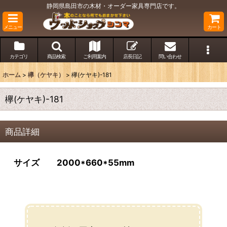
静岡県島田市の木材・オーダー家具専門店です。
メニュー
カート
カテゴリ
商品検索
ご利用案内
店長日記
問い合わせ
ホーム
>
欅（ケヤキ）
>
欅(ケヤキ)-181
欅(ケヤキ)-181
商品詳細
サイズ 2000*660*55mm