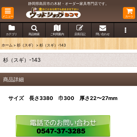
静岡県島田市の木材・オーダー家具専門店です。
メニュー
カート
カテゴリ
商品検索
ご利用案内
店長日記
問い合わせ
ホーム
>
杉（スギ）
>
杉（スギ）-143
杉（スギ）-143
商品詳細
サイズ 長さ3380 巾300 厚さ22〜27mm