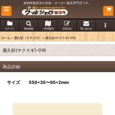
静岡県島田市の木材・オーダー家具専門店です。
メニュー
カート
カテゴリ
商品検索
ご利用案内
店長日記
問い合わせ
ホーム
>
屋久杉（ヤクスギ）
>
屋久杉(ヤクスギ)-016
屋久杉(ヤクスギ)-016
商品詳細
サイズ 550*35〜95*2mm