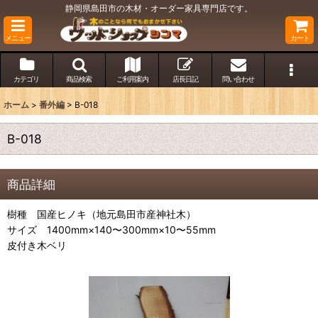
静岡県島田市の木材・オーダー家具専門店です。
メニュー
カート
カテゴリ
商品検索
ご利用案内
店長日記
問い合わせ
ホーム
>
番外編
>
B-018
B-018
商品詳細
樹種 国産ヒノキ（地元島田市産神社木）
サイズ 1400mm×140〜300mm×10〜55mm
皮付き木ベリ