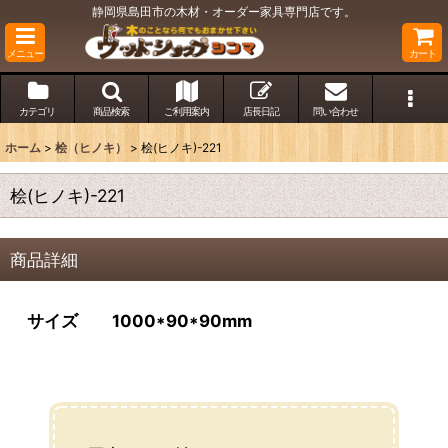
静岡県島田市の木材・オーダー家具専門店です。
メニュー
カート
カテゴリ
商品検索
ご利用案内
店長日記
問い合わせ
ホーム
>
桧（ヒノキ）
>
桧(ヒノキ)-221
桧(ヒノキ)-221
商品詳細
サイズ 1000*90*90mm