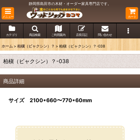
静岡県島田市の木材・オーダー家具専門店です。
メニュー
カート
カテゴリ
商品検索
ご利用案内
店長日記
問い合わせ
ホーム
>
柏槇（ビャクシン）？
>
柏槇（ビャクシン）？-038
柏槇（ビャクシン）？-038
商品詳細
サイズ 2100*660〜770*60mm