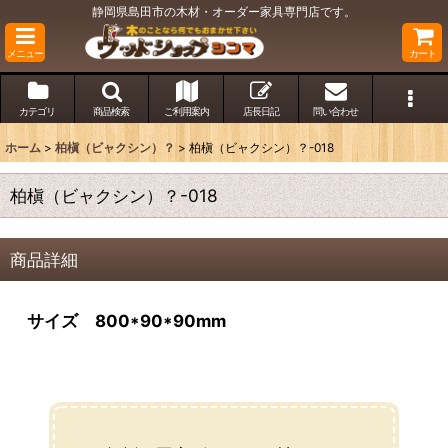
静岡県島田市の木材・オーダー家具専門店です。
メニュー
カート
カテゴリ
商品検索
ご利用案内
店長日記
問い合わせ
ホーム
>
柏槇（ビャクシン）？
>
柏槇（ビャクシン）？-018
柏槇（ビャクシン）？-018
商品詳細
サイズ 800*90*90mm