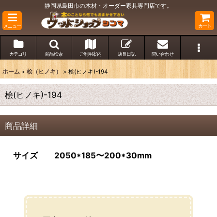
静岡県島田市の木材・オーダー家具専門店です。
メニュー
カート
カテゴリ
商品検索
ご利用案内
店長日記
問い合わせ
ホーム
>
桧（ヒノキ）
>
桧(ヒノキ)-194
桧(ヒノキ)-194
商品詳細
サイズ 2050*185〜200*30mm