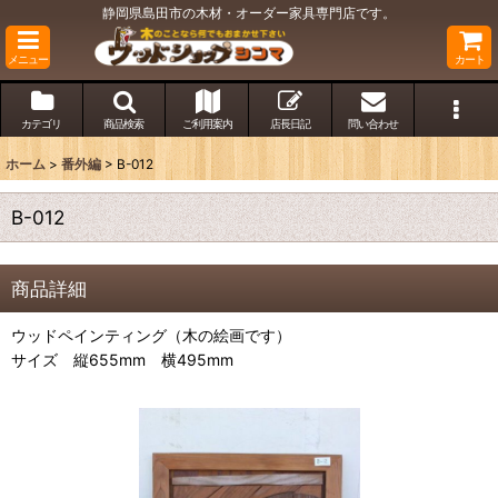
静岡県島田市の木材・オーダー家具専門店です。
メニュー
カート
カテゴリ
商品検索
ご利用案内
店長日記
問い合わせ
ホーム
>
番外編
>
B-012
B-012
商品詳細
ウッドペインティング（木の絵画です）
サイズ 縦655mm 横495mm