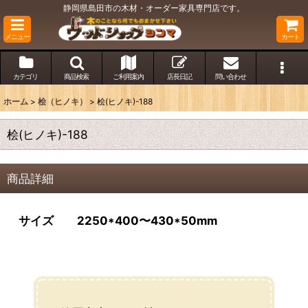
静岡県島田市の木材・オーダー家具専門店です。
メニュー
カート
カテゴリ
商品検索
ご利用案内
店長日記
問い合わせ
ホーム
>
桧（ヒノキ）
>
桧(ヒノキ)-188
桧(ヒノキ)-188
商品詳細
サイズ 2250*400〜430*50mm