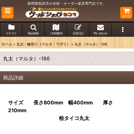
静岡県島田市の木材・オーダー家具専門店です。
メニュー
カート
カテゴリ
商品検索
ご利用案内
店長日記
問い合わせ
ホーム
>
丸太・輪切り（マルタ・ワギリ）
>
丸太（マルタ）-186
丸太（マルタ）-186
商品詳細
サイズ 長さ800mm 幅400mm 厚さ
210mm
桧タイコ丸太