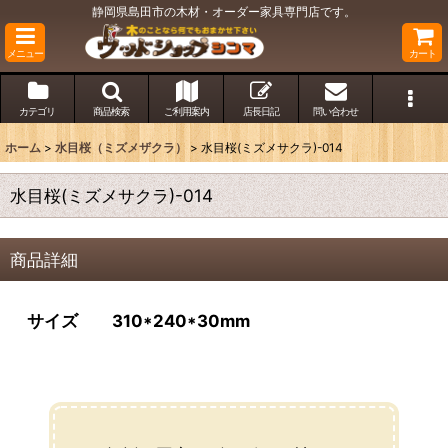
静岡県島田市の木材・オーダー家具専門店です。
メニュー
カート
カテゴリ
商品検索
ご利用案内
店長日記
問い合わせ
ホーム
>
水目桜（ミズメザクラ）
>
水目桜(ミズメサクラ)-014
水目桜(ミズメサクラ)-014
商品詳細
サイズ 310*240*30mm