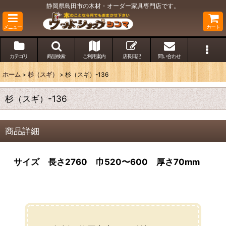
静岡県島田市の木材・オーダー家具専門店です。
メニュー
カート
カテゴリ
商品検索
ご利用案内
店長日記
問い合わせ
ホーム
>
杉（スギ）
>
杉（スギ）-136
杉（スギ）-136
商品詳細
サイズ 長さ2760 巾520〜600 厚さ70mm