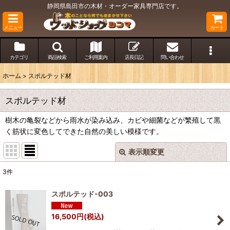
静岡県島田市の木材・オーダー家具専門店です。
メニュー
カート
カテゴリ
商品検索
ご利用案内
店長日記
問い合わせ
ホーム
>
スポルテッド材
スポルテッド材
樹木の亀裂などから雨水が染み込み、カビや細菌などが繁殖して黒
く筋状に変色してできた自然の美しい模様です。
表示順変更
閉じる
3
件
表示数
:
スポルテッド-003
並び順
:
16,500
円
(税込)