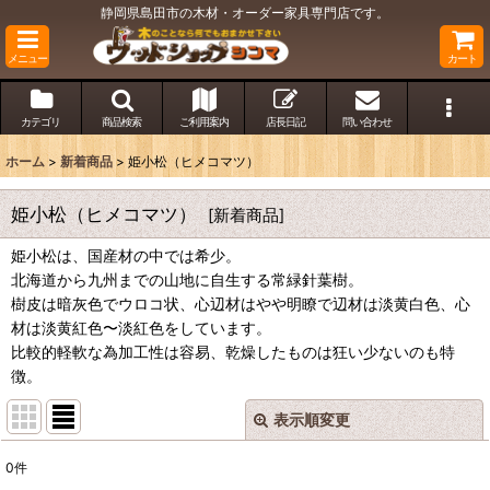
静岡県島田市の木材・オーダー家具専門店です。
メニュー
カート
カテゴリ
商品検索
ご利用案内
店長日記
問い合わせ
ホーム
>
新着商品
>
姫小松（ヒメコマツ）
姫小松（ヒメコマツ）
[
新着商品
]
姫小松は、国産材の中では希少。
北海道から九州までの山地に自生する常緑針葉樹。
樹皮は暗灰色でウロコ状、心辺材はやや明瞭で辺材は淡黄白色、心
材は淡黄紅色〜淡紅色をしています。
比較的軽軟な為加工性は容易、乾燥したものは狂い少ないのも特
徴。
表示順変更
閉じる
0
件
表示数
: