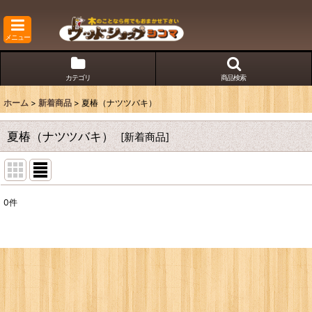
メニュー
カテゴリ
商品検索
ホーム
>
新着商品
>
夏椿（ナツツバキ）
夏椿（ナツツバキ）
[
新着商品
]
0
件
表示数
:
並び順
: