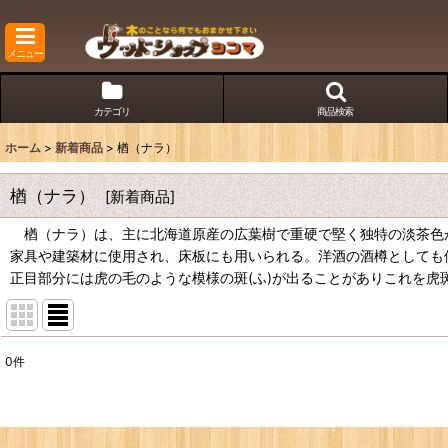
メニュー
カテゴリ
商品検索
ホーム
>
新着商品
>
楢（ナラ）
楢（ナラ）
[
新着商品
]
楢（ナラ）は、主に北海道原産の広葉樹で重硬で堅く独特の淡茶色
家具や建築材に使用され、床板にも用いられる。洋酒の酒樽としても
正目部分には虎の毛のような模様の斑(ふ)が出ることがありこれを虎
0
件
表示数
:
並び順
: