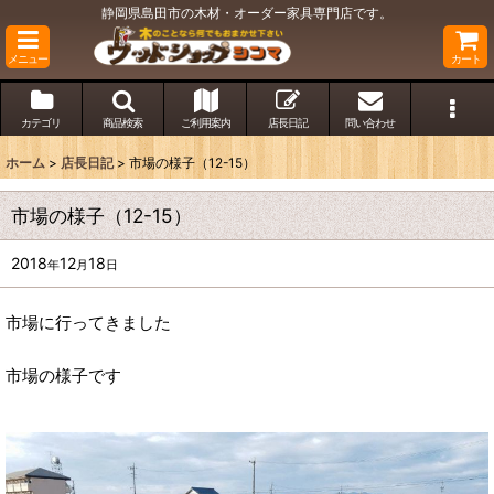
静岡県島田市の木材・オーダー家具専門店です。
メニュー
カート
カテゴリ
商品検索
ご利用案内
店長日記
問い合わせ
ホーム
>
店長日記
>
市場の様子（12-15）
市場の様子（12-15）
2018
12
18
年
月
日
市場に行ってきました
市場の様子です