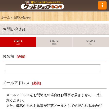
ホーム
>
お問い合わせ
お問い合わせ
STEP 1
STEP 2
STEP 3
入力
確認
完了
お名前
[
必須
]
メールアドレス
[
必須
]
メールアドレスをお間違えの場合はお返事が届きません。ご注
意ください。
また、弊店からのお返事が迷惑メールとして処理される場合が