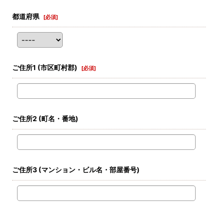
都道府県
[
必須
]
ご住所1
(市区町村郡)
[
必須
]
ご住所2
(町名・番地)
ご住所3
(マンション・ビル名・部屋番号)