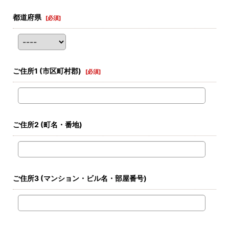
都道府県
[
必須
]
ご住所1
(市区町村郡)
[
必須
]
ご住所2
(町名・番地)
ご住所3
(マンション・ビル名・部屋番号)