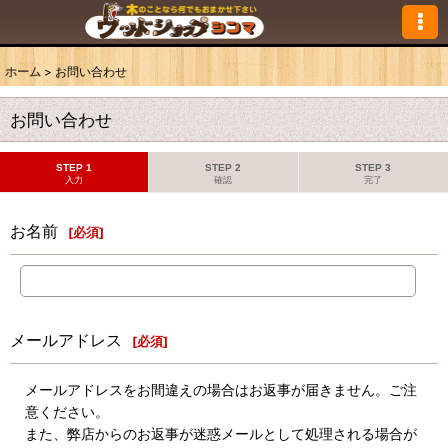
ホーム
>
お問い合わせ
お問い合わせ
STEP 1
STEP 2
STEP 3
入力
確認
完了
お名前
[
必須
]
メールアドレス
[
必須
]
メールアドレスをお間違えの場合はお返事が届きません。ご注
意ください。
また、弊店からのお返事が迷惑メールとして処理される場合が